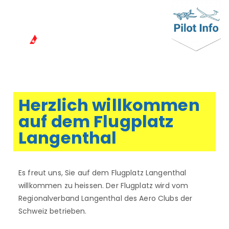
Aeroclub
LSPL: Herzlich Willkommen auf dem
schönen Flugplatz Langenthal
Regionalverba
nd Langenthal
Herzlich willkommen
auf dem Flugplatz
Langenthal
Es freut uns, Sie auf dem Flugplatz Langenthal
willkommen zu heissen. Der Flugplatz wird vom
Regionalverband Langenthal des Aero Clubs der
Schweiz betrieben.